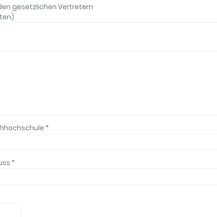
den gesetzlichen Vertretern
ten)
Fachhochschule
*
luss
*